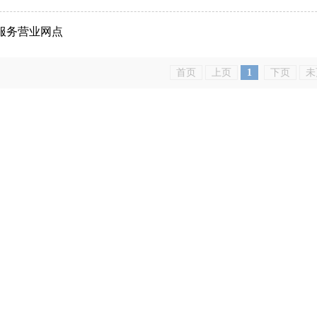
服务营业网点
首页
上页
1
下页
未
4-6573090 E-mail：hsswj2005@163.com 邮编:435000
0号
鄂ICP备14008912号-1
工信部链接：
https://beian.miit.gov.cn/