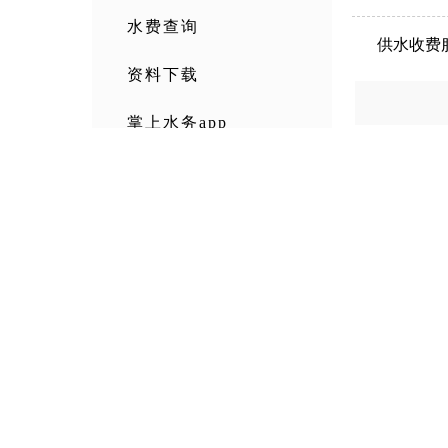
水费查询
供水收费
资料下载
掌上水务app
办事
网上
水费
资料
指页
缴费
查询
下载
主办单位：威尼斯wns8885556 电话：0714-6281234 传真：071
地址：黄石市黄石大道78号 鄂公网安备 4202040200005