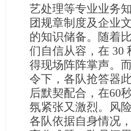
艺处理等专业业务
团规章制度及企业
的知识储备。随着
们自信从容，在 3
得现场阵阵掌声。而
令下，各队抢答器
后默契配合，在60
氛紧张又激烈。风
各队依据自身情况