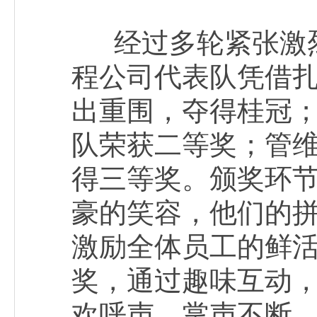
经过多轮紧张激烈
程公司代表队凭借
出重围，夺得桂冠
队荣获二等奖；管
得三等奖。颁奖环
豪的笑容，他们的
激励全体员工的鲜
奖，通过趣味互动
欢呼声、掌声不断