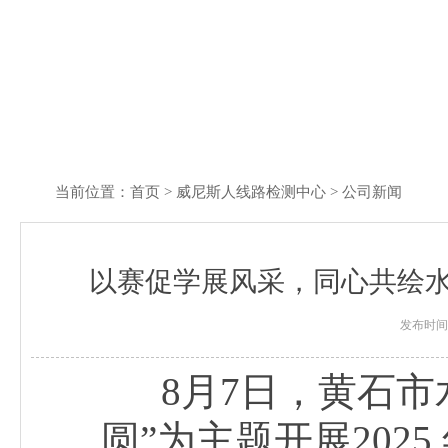
当前位置：
首页
>
威尼斯人线路检测中心
>
公司新闻
以赛促学展风采，同心共绘水务
发布时间
8月7日，黄石市
圆”为主题开展202