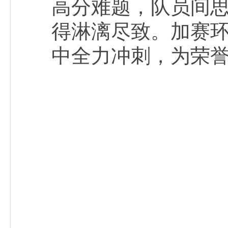
高分难题，队员间
得淋漓尽致。加赛
中全力冲刺，为荣