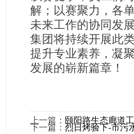
解；以赛聚力，各
未来工作的协同发
集团将持续开展此
提升专业素养，凝
发展的崭新篇章！
上一篇：
颐阳路生态廊道
下一篇：
烈日烤验下-市污