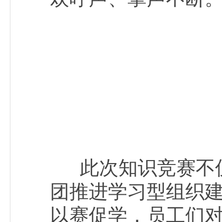
此次知识竞赛不仅
团推进学习型组织
以赛促学，员工们